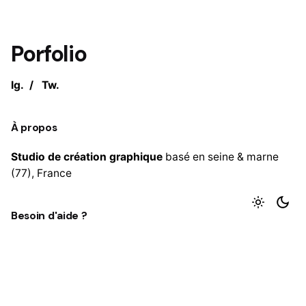
Porfolio
Ig.
/
Tw.
À propos
Studio de création graphique
basé en seine & marne
(77),
France
Besoin d'aide ?
Une idées ou un projet en tête ?
Me contactez
Navigation